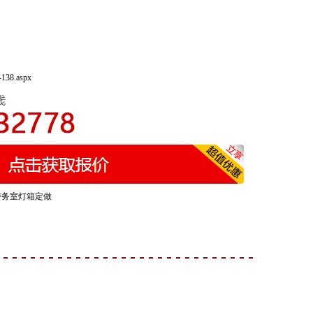
-138.aspx
警务室灯箱定做