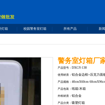
所灯箱
校园警务室灯箱
所有产品
新
警务室灯箱厂
DXGY-138
产品型号：
铝合金边框+压克力面
使用材质：
40cmX60cm 60cmX96c
产品规格：
纸箱/木箱
产品包装：
铝合金
外框材质：
吸塑灯箱
产品分类：